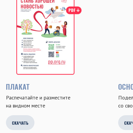
ПЛАКАТ
ОСН
Распечатайте и разместите
Подел
на видном месте
со св
СКАЧАТЬ
СКА