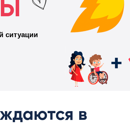
ТЫ
й ситуации
уждаются в