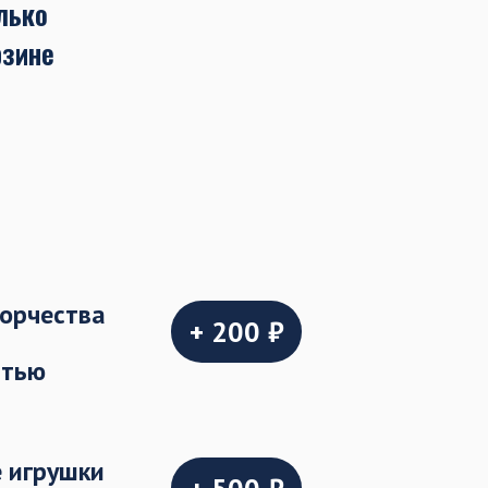
лько
рзине
ворчества
+ 200 ₽
стью
 игрушки