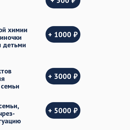
+ 500 ₽
ой химии
+ 1000 ₽
иночки
и детьми
ктов
+ 3000 ₽
ля
 семьи
семьи,
+ 5000 ₽
чрез-
туацию