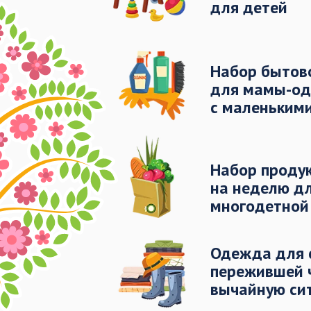
для детей
Набор бытов
для мамы-од
с маленьким
Набор проду
на неделю д
многодетной
Одежда для 
пережившей 
вычайную си