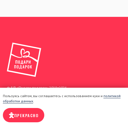
© БФ «Подари подарок», 2019−2026
Основной сайт
PODARIPODAROK.ORG
Пользуясь сайтом, вы соглашаетесь с использованием куки и
политикой
обработки данных
.
Политика конфиденциальности
ПРЕКРАСНО
Оферта