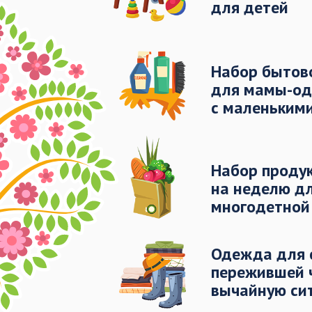
для детей
Набор бытов
для мамы-од
с маленьким
Набор проду
на неделю д
многодетной
Одежда для 
пережившей 
вычайную си