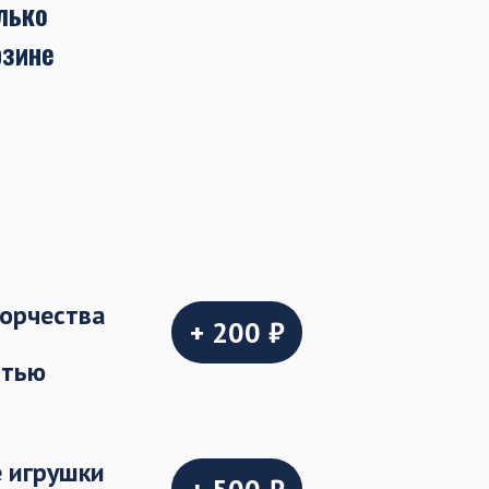
лько
рзине
ворчества
+ 200 ₽
стью
 игрушки