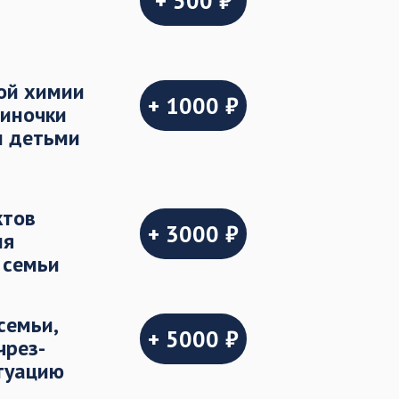
+ 500 ₽
ой химии
+ 1000 ₽
иночки
и детьми
ктов
+ 3000 ₽
ля
 семьи
семьи,
+ 5000 ₽
чрез-
туацию