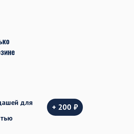
ько
рзине
дашей для
+ 200 ₽
стью